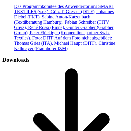
Das Programmkomitee des Anwenderforums SMART
TEXTILES (v.re.): Götz T. Gresser (DITF), Johannes
Diebel (FKT), Sabine Anton-Katzenbach
(Textilberatung Hamburg), Fabian Schreiber (TITV
Greiz), René Rossi (Empa), Günter Grabher (Grabher
Group), Peter Flückiger (Kooperationspartner Swiss
Textiles). Foto: DITF Auf dem Foto nicht abgebildet:
Thomas Gries (ITA), Michael Haupt (DITF), Christine
Kallmayer (Fraunhofer IZM)
Downloads