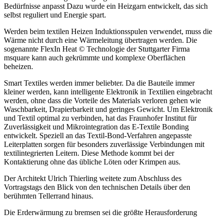
Bedürfnisse anpasst Dazu wurde ein Heizgarn entwickelt, das sich
selbst reguliert und Energie spart.
Werden beim textilen Heizen Induktionsspulen verwendet, muss die
Wärme nicht durch eine Wärmeleitung übertragen werden. Die
sogenannte FlexIn Heat © Technologie der Stuttgarter Firma
msquare kann auch gekrümmte und komplexe Oberflächen
beheizen.
Smart Textiles werden immer beliebter. Da die Bauteile immer
kleiner werden, kann intelligente Elektronik in Textilien eingebracht
werden, ohne dass die Vorteile des Materials verloren gehen wie
Waschbarkeit, Drapierbarkeit und geringes Gewicht. Um Elektronik
und Textil optimal zu verbinden, hat das Fraunhofer Institut für
Zuverlässigkeit und Mikrointegration das E-Textile Bonding
entwickelt. Speziell an das Textil-Bond-Verfahren angepasste
Leiterplatten sorgen für besonders zuverlässige Verbindungen mit
textilintegrierten Leitern. Diese Methode kommt bei der
Kontaktierung ohne das übliche Löten oder Krimpen aus.
Der Architekt Ulrich Thierling weitete zum Abschluss des
Vortragstags den Blick von den technischen Details über den
berühmten Tellerrand hinaus.
Die Erderwärmung zu bremsen sei die größte Herausforderung