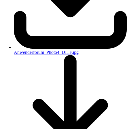
Anwenderforum_Photo4_DITF.jpg