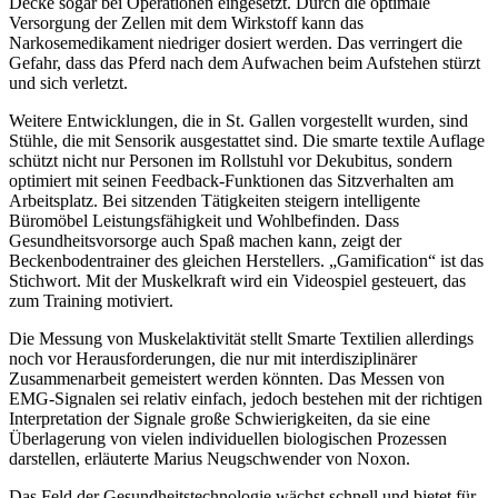
Decke sogar bei Operationen eingesetzt. Durch die optimale
Versorgung der Zellen mit dem Wirkstoff kann das
Narkosemedikament niedriger dosiert werden. Das verringert die
Gefahr, dass das Pferd nach dem Aufwachen beim Aufstehen stürzt
und sich verletzt.
Weitere Entwicklungen, die in St. Gallen vorgestellt wurden, sind
Stühle, die mit Sensorik ausgestattet sind. Die smarte textile Auflage
schützt nicht nur Personen im Rollstuhl vor Dekubitus, sondern
optimiert mit seinen Feedback-Funktionen das Sitzverhalten am
Arbeitsplatz. Bei sitzenden Tätigkeiten steigern intelligente
Büromöbel Leistungsfähigkeit und Wohlbefinden. Dass
Gesundheitsvorsorge auch Spaß machen kann, zeigt der
Beckenbodentrainer des gleichen Herstellers. „Gamification“ ist das
Stichwort. Mit der Muskelkraft wird ein Videospiel gesteuert, das
zum Training motiviert.
Die Messung von Muskelaktivität stellt Smarte Textilien allerdings
noch vor Herausforderungen, die nur mit interdisziplinärer
Zusammenarbeit gemeistert werden könnten. Das Messen von
EMG-Signalen sei relativ einfach, jedoch bestehen mit der richtigen
Interpretation der Signale große Schwierigkeiten, da sie eine
Überlagerung von vielen individuellen biologischen Prozessen
darstellen, erläuterte Marius Neugschwender von Noxon.
Das Feld der Gesundheitstechnologie wächst schnell und bietet für