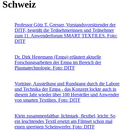
Schweiz
Professor Götz T. Gresser, Vorstandsvorsitzender der
DITF, begrüßt die Teilnehmerinnen und Teilnehmer
zum 11. Anwenderforum SMART TEXTILES. Foto:
DITF
Dr. Dirk Hegemann (Empa) erläutert aktuelle
Forschungsarbeiten der Empa im Bereich der
Plasmatechnologie. Foto: DITF
Vorträge, Ausstellung und Rundgang durch die Labore
und Technika der Empa - das Konzept lockte auch in
diesem Jahr wieder über 100 Hersteller und Anwender
von smarten Textilien. Foto: DITF
Klein zusammenfaltbar, lichtstark, flexibel, leicht: So
ein leuchtendes Textil ersetzt am Filmset schon mal
einen sperrigen Scheinwerfer. Foto: DITF