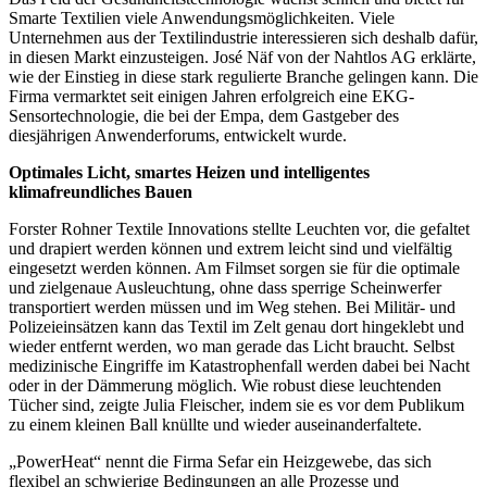
Smarte Textilien viele Anwendungsmöglichkeiten. Viele
Unternehmen aus der Textilindustrie interessieren sich deshalb dafür,
in diesen Markt einzusteigen. José Näf von der Nahtlos AG erklärte,
wie der Einstieg in diese stark regulierte Branche gelingen kann. Die
Firma vermarktet seit einigen Jahren erfolgreich eine EKG-
Sensortechnologie, die bei der Empa, dem Gastgeber des
diesjährigen Anwenderforums, entwickelt wurde.
Optimales Licht, smartes Heizen und intelligentes
klimafreundliches Bauen
Forster Rohner Textile Innovations stellte Leuchten vor, die gefaltet
und drapiert werden können und extrem leicht sind und vielfältig
eingesetzt werden können. Am Filmset sorgen sie für die optimale
und zielgenaue Ausleuchtung, ohne dass sperrige Scheinwerfer
transportiert werden müssen und im Weg stehen. Bei Militär- und
Polizeieinsätzen kann das Textil im Zelt genau dort hingeklebt und
wieder entfernt werden, wo man gerade das Licht braucht. Selbst
medizinische Eingriffe im Katastrophenfall werden dabei bei Nacht
oder in der Dämmerung möglich. Wie robust diese leuchtenden
Tücher sind, zeigte Julia Fleischer, indem sie es vor dem Publikum
zu einem kleinen Ball knüllte und wieder auseinanderfaltete.
„PowerHeat“ nennt die Firma Sefar ein Heizgewebe, das sich
flexibel an schwierige Bedingungen an alle Prozesse und