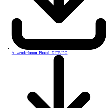
Anwenderforum_Photo1_DITF.JPG