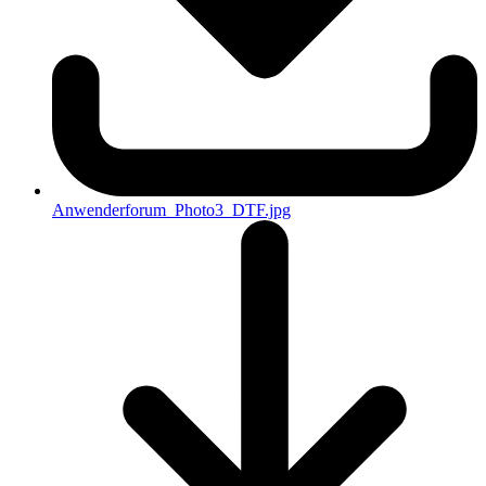
Anwenderforum_Photo3_DTF.jpg