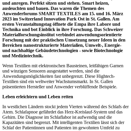
und anregen. Perfekt sitzen und stehen. Smart heizen,
ausleuchten und bauen. Das waren die Themen des
Anwenderforums SMART TEXTILES am 15. und 16. März
2023 im Switzerland Innovation Park Ost in St. Gallen. Am
ersten Veranstaltungstag öffnete die Empa ihre Labore und
Technika und bot Einblick in ihre Forschung. Das Schweizer
Materialforschungsinstitut
verbindet anwendungsorientierte
Forschung mit der praktischen Umsetzung neuer Ideen in den
Bereichen nanostrukturierte Materialien, Umwelt-, Energie-
und nachhaltige Gebäudetechnologien - sowie Biotechnologie
und Medizintechnik.
Wenn Textilien mit elektronischen Bausteinen, leitfähigen Garnen
und winzigen Sensoren ausgestattet werden, sind die
Anwendungsmöglichkeiten fast unbegrenzt. Diese Hightech-
Textilien sind ein weltweiter Wachstumsmarkt. In St. Gallen
präsentierten Hersteller und Anwender verblüffende Beispiele.
Leben erleichtern und Leben retten
In westlichen Ländern stockt jedem Vierten während des Schlafs der
Atem. Schlafapnoe gefährdet das Herz-Kreislauf-System und das
Gehirn. Die Diagnose im Schlaflabor ist aufwendig und die
Kapazitäten sind begrenzt. Mit intelligenten Textilien lässt sich der
Schlaf der Patientinnen und Patienten im gewohnten Umfeld zu