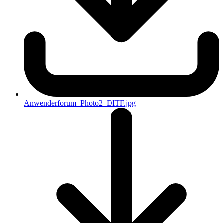
Anwenderforum_Photo2_DITF.jpg