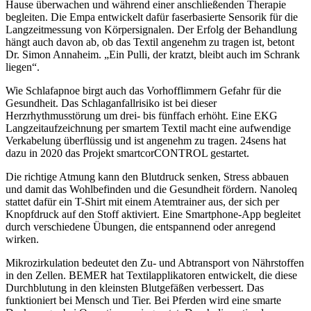
Hause überwachen und während einer anschließenden Therapie
begleiten. Die Empa entwickelt dafür faserbasierte Sensorik für die
Langzeitmessung von Körpersignalen. Der Erfolg der Behandlung
hängt auch davon ab, ob das Textil angenehm zu tragen ist, betont
Dr. Simon Annaheim. „Ein Pulli, der kratzt, bleibt auch im Schrank
liegen“.
Wie Schlafapnoe birgt auch das Vorhofflimmern Gefahr für die
Gesundheit. Das Schlaganfallrisiko ist bei dieser
Herzrhythmusstörung um drei- bis fünffach erhöht. Eine EKG
Langzeitaufzeichnung per smartem Textil macht eine aufwendige
Verkabelung überflüssig und ist angenehm zu tragen. 24sens hat
dazu in 2020 das Projekt smartcorCONTROL gestartet.
Die richtige Atmung kann den Blutdruck senken, Stress abbauen
und damit das Wohlbefinden und die Gesundheit fördern. Nanoleq
stattet dafür ein T-Shirt mit einem Atemtrainer aus, der sich per
Knopfdruck auf den Stoff aktiviert. Eine Smartphone-App begleitet
durch verschiedene Übungen, die entspannend oder anregend
wirken.
Mikrozirkulation bedeutet den Zu- und Abtransport von Nährstoffen
in den Zellen. BEMER hat Textilapplikatoren entwickelt, die diese
Durchblutung in den kleinsten Blutgefäßen verbessert. Das
funktioniert bei Mensch und Tier. Bei Pferden wird eine smarte