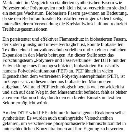
Marktanteil im Vergleich zu etablierten synthetischen Fasern wie
Polyester oder Polypropylen noch klein ist, so verzeichnen sie doch
ein stetiges Wachstum. Biobasierte Fasern gewinnen an Bedeutung,
da sie den Bedarf an fossilen Rohstoffen verringern. Gleichzeitig
unterstützt deren Verwendung die Kreislaufwirtschaft und reduziert
Treibhausgasemissionen.
Ein persistenter und effektiver Flammschutz in biobasierten Fasern,
der zudem günstig und umweltverträglich ist, könnte biobasierten
Textilien einen Innovationsschub verleihen und zu einer deutlichen
Expansion in den Markt beitragen. An dieser Stelle setzt das
Forschungsteam „Polymere und Faserverbunde“ der DITF mit der
Entwicklung eines flammgeschützten, biobasierten Kunststoffs
namens Polyethylenfuranoat (PEF) an. PEF ähnelt in vielen
Eigenschaften dem verbreiteten Polyethylenterephthalat (PET), ist
im Gegensatz zu diesem aber aus biobasierten Monomeren
aufgebaut. Während PEF technologisch bereits weit entwickelt ist
und sich auf dem Weg in den Massenmarkt befindet, fehlt es bisher
an einem Flammschutz, durch den ein breiter Einsatz im textilen
Sektor ermöglicht würde.
An den DITF wird PEF nicht nur in hauseigenen Reaktoren selbst
synthetisiert. Es wurden auch umfangreiche Versuchsreihen
gefahren, um verschiedene phosphorbasierte Flammschutzmittel in
unterschiedlichen Konzentrationen auf ihre Eignung zu bewerten.