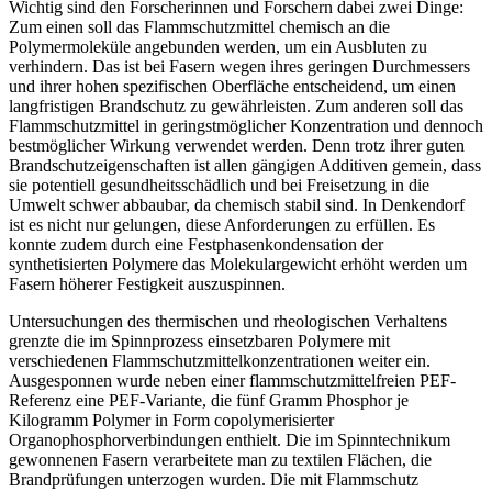
Wichtig sind den Forscherinnen und Forschern dabei zwei Dinge:
Zum einen soll das Flammschutzmittel chemisch an die
Polymermoleküle angebunden werden, um ein Ausbluten zu
verhindern. Das ist bei Fasern wegen ihres geringen Durchmessers
und ihrer hohen spezifischen Oberfläche entscheidend, um einen
langfristigen Brandschutz zu gewährleisten. Zum anderen soll das
Flammschutzmittel in geringstmöglicher Konzentration und dennoch
bestmöglicher Wirkung verwendet werden. Denn trotz ihrer guten
Brandschutzeigenschaften ist allen gängigen Additiven gemein, dass
sie potentiell gesundheitsschädlich und bei Freisetzung in die
Umwelt schwer abbaubar, da chemisch stabil sind. In Denkendorf
ist es nicht nur gelungen, diese Anforderungen zu erfüllen. Es
konnte zudem durch eine Festphasenkondensation der
synthetisierten Polymere das Molekulargewicht erhöht werden um
Fasern höherer Festigkeit auszuspinnen.
Untersuchungen des thermischen und rheologischen Verhaltens
grenzte die im Spinnprozess einsetzbaren Polymere mit
verschiedenen Flammschutzmittelkonzentrationen weiter ein.
Ausgesponnen wurde neben einer flammschutzmittelfreien PEF-
Referenz eine PEF-Variante, die fünf Gramm Phosphor je
Kilogramm Polymer in Form copolymerisierter
Organophosphorverbindungen enthielt. Die im Spinntechnikum
gewonnenen Fasern verarbeitete man zu textilen Flächen, die
Brandprüfungen unterzogen wurden. Die mit Flammschutz