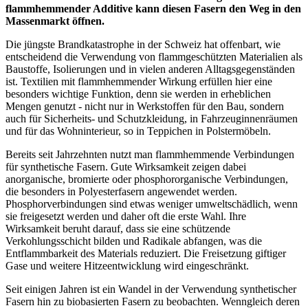
flammhemmender Additive kann diesen Fasern den Weg in den
Massenmarkt öffnen.
Die jüngste Brandkatastrophe in der Schweiz hat offenbart, wie
entscheidend die Verwendung von flammgeschützten Materialien als
Baustoffe, Isolierungen und in vielen anderen Alltagsgegenständen
ist. Textilien mit flammhemmender Wirkung erfüllen hier eine
besonders wichtige Funktion, denn sie werden in erheblichen
Mengen genutzt - nicht nur in Werkstoffen für den Bau, sondern
auch für Sicherheits- und Schutzkleidung, in Fahrzeuginnenräumen
und für das Wohninterieur, so in Teppichen in Polstermöbeln.
Bereits seit Jahrzehnten nutzt man flammhemmende Verbindungen
für synthetische Fasern. Gute Wirksamkeit zeigen dabei
anorganische, bromierte oder phosphororganische Verbindungen,
die besonders in Polyesterfasern angewendet werden.
Phosphorverbindungen sind etwas weniger umweltschädlich, wenn
sie freigesetzt werden und daher oft die erste Wahl. Ihre
Wirksamkeit beruht darauf, dass sie eine schützende
Verkohlungsschicht bilden und Radikale abfangen, was die
Entflammbarkeit des Materials reduziert. Die Freisetzung giftiger
Gase und weitere Hitzeentwicklung wird eingeschränkt.
Seit einigen Jahren ist ein Wandel in der Verwendung synthetischer
Fasern hin zu biobasierten Fasern zu beobachten. Wenngleich deren