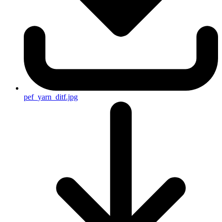
pef_yarn_ditf.jpg