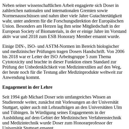
Neben seiner wissenschaftlichen Arbeit engagierte sich Doser in
zahlreichen nationalen und internationalen Gremien sowie
Normenausschüssen und nahm über viele Jahre Gutachtertätigkeit
wahr, unter anderem für die Forschungsdirektion der Europäischen
Union. Besonders am Herzen lag ihm seine Mitgliedschaft in der
European Society of Biomaterials, in der er einige Jahre im Vorstand
aktiv war und 2018 zum ESB Honorary Member ernannt wurde.
Einige DIN-, ISO- und ASTM-Normen im Bereich biologischer
und medizinischer Prüfungen tragen Dosers Handschrift. Von 2006
bis 2018 war er Leiter der ISO Arbeitsgruppe 5 zum Thema
Cytotoxicity und brachte in dieser Funktion einen Standard zur
Prüfung der Unbedenklichkeit von Medizintextilien auf den Weg,
der heute noch für die Testung aller Medizinprodukte weltweit zur
Anwendung kommt.
Engagement in der Lehre
Seit 1994 gab Michael Doser sein umfangreiches Wissen an
Studierende weiter, zunächst mit Vorlesungen an der Universität
Stuttgart, später auch mit Lehraufträgen an den Universitäten Ulm
und Tübingen. In Würdigung seines Engagements in der
Ausbildung auf dem Gebiet der Medizinischen Verfahrenstechnik
und Medizintechnik wurde Doser zum Honorarprofessor der
Universität Stuttgart ernannt.