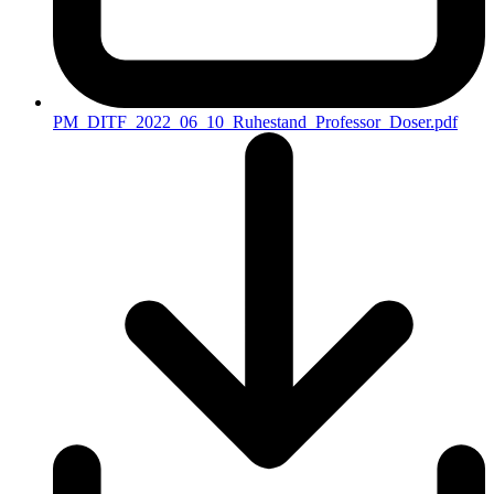
PM_DITF_2022_06_10_Ruhestand_Professor_Doser.pdf