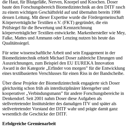
die Haut, für Blutgefäße, Nerven, Knorpel und Knochen. Doser
baute den Forschungsbereich Biomedizintechnik an den DITF rasch
zu einem wichtigen Geschäftsfeld auf und übernahm bereits 1998
dessen Leitung. Mit dieser Expertise wurde die Fördergemeinschaft
Körperverträgliche Textilien e.V. (FKT) gegründet, die ein
Prüfsiegel für die Bewertung und Kennzeichnung
körperverträglicher Textilien entwickelte. Markenhersteller wie Mey,
Falke, Mattes und Ammann oder Lenzing nutzen bis heute das
Qualitätssiegel.
Für seine wissenschaftliche Arbeit und sein Engagement in der
Biomedizintechnik erhielt Michael Doser zahlreiche Ehrungen und
Auszeichnungen, zum Beispiel den EU EUREKA Innovation
Award in der Kategorie „Erfinder von morgen” für die Entwicklung
eines textilbasierten Verschlusses für einen Riss in der Bandscheibe.
Über diese Projekte der Biomedizintechnik engagierte sich Doser
gleichzeitig schon früh als interdisziplinärer Ideengeber und
kooperativer „Verbindungsmann” für andere Forschungsbereiche in
Denkendorf. Seit 2001 nahm Doser diese Aufgaben als
stellvertretender Institutsleiter des damaligen ITV und später als
stellvertretender Vorstand der DITF wahr und prägte damit ganz
wesentlich die Geschicke der DITF.
Erfolgreiche Gremienarbeit