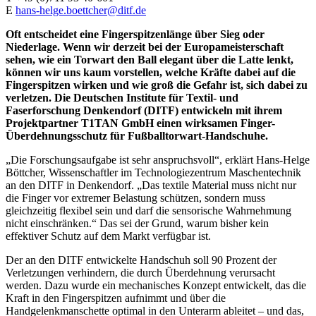
E
hans-helge.boettcher@ditf.de
Oft entscheidet eine Fingerspitzenlänge über Sieg oder
Niederlage. Wenn wir derzeit bei der Europameisterschaft
sehen, wie ein Torwart den Ball elegant über die Latte lenkt,
können wir uns kaum vorstellen, welche Kräfte dabei auf die
Fingerspitzen wirken und wie groß die Gefahr ist, sich dabei zu
verletzen. Die Deutschen Institute für Textil- und
Faserforschung Denkendorf (DITF) entwickeln mit ihrem
Projektpartner T1TAN GmbH einen wirksamen Finger-
Überdehnungsschutz für Fußballtorwart-Handschuhe.
„Die Forschungsaufgabe ist sehr anspruchsvoll“, erklärt Hans-Helge
Böttcher, Wissenschaftler im Technologiezentrum Maschentechnik
an den DITF in Denkendorf. „Das textile Material muss nicht nur
die Finger vor extremer Belastung schützen, sondern muss
gleichzeitig flexibel sein und darf die sensorische Wahrnehmung
nicht einschränken.“ Das sei der Grund, warum bisher kein
effektiver Schutz auf dem Markt verfügbar ist.
Der an den DITF entwickelte Handschuh soll 90 Prozent der
Verletzungen verhindern, die durch Überdehnung verursacht
werden. Dazu wurde ein mechanisches Konzept entwickelt, das die
Kraft in den Fingerspitzen aufnimmt und über die
Handgelenkmanschette optimal in den Unterarm ableitet – und das,