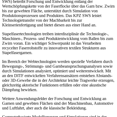
SWS) betreibt Forschung und Entwicklung entlang der
Wertschöpfungskette von der Faserflocke über das Garn bzw. Zwirn
bis zur gewebten Fläche, unterstützt durch Simulation von
Produktionsprozessen und Produkten. Das KPZ SWS leistet
Technologietransfer von der Machbarkeit bis zur
Kleinserienfertigung und bietet diesen aus einer Hand an.
Stapelfasertechnologien treiben interdisziplinär die Technologie-,
Maschinen-, Prozess- und Produktentwicklung vom Ballen bis zum
Zwirn voran. Ein wichtiger Schwerpunkt ist das Verarbeiten
recycelter Faserrohstoffe zu innovativen textilen Strukturen aus
Stapelfasergarnen.
Im Bereich der Webtechnologien werden spezielle Verfahren durch
Bewegungs-, Strömungs- und Garnbeanspruchungsanalysen sowie
durch Simulationen analysiert, optimiert und weiterentwickelt. Mit
an den DITF entwickelten Verfahrensansätzen entstehen Abstands-
oder 3D-Gewebe die in der Architektur leichte Tragwerke erzeugen,
gleichzeitig aktorische Funktionen erfüllen oder eine akustische
Dämpfung bewirken.
Weitere Anwendungsfelder der Forschung und Entwicklung an
Garnen und gewebten Flächen sind der Maschinenbau, Automotive
und Luftfahrt, aber auch die klassische Bekleidung.
Computerbasierte Modellierungen und Simulationen sind in der