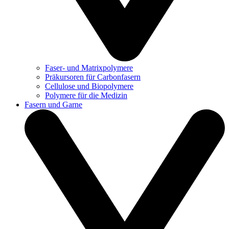
Faser- und Matrixpolymere
Präkursoren für Carbonfasern
Cellulose und Biopolymere
Polymere für die Medizin
Fasern und Garne