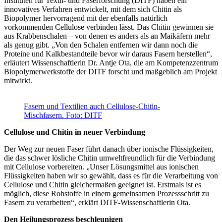
Instituten für Textil- und Faserforschung (DITF) haben ein
innovatives Verfahren entwickelt, mit dem sich Chitin als
Biopolymer hervorragend mit der ebenfalls natürlich
vorkommenden Cellulose verbinden lässt. Das Chitin gewinnen sie
aus Krabbenschalen – von denen es anders als an Maikäfern mehr
als genug gibt. „Von den Schalen entfernen wir dann noch die
Proteine und Kalkbestandteile bevor wir daraus Fasern herstellen“,
erläutert Wissenschaftlerin Dr. Antje Ota, die am Kompetenzzentrum
Biopolymerwerkstoffe der DITF forscht und maßgeblich am Projekt
mitwirkt.
Fasern und Textilien auch Cellulose-Chitin-
Mischfasern. Foto: DITF
Cellulose und Chitin in neuer Verbindung
Der Weg zur neuen Faser führt danach über ionische Flüssigkeiten,
die das schwer lösliche Chitin umweltfreundlich für die Verbindung
mit Cellulose vorbereiten. „Unser Lösungsmittel aus ionischen
Flüssigkeiten haben wir so gewählt, dass es für die Verarbeitung von
Cellulose und Chitin gleichermaßen geeignet ist. Erstmals ist es
möglich, diese Rohstoffe in einem gemeinsamen Prozessschritt zu
Fasern zu verarbeiten“, erklärt DITF-Wissenschaftlerin Ota.
Den Heilungsprozess beschleunigen