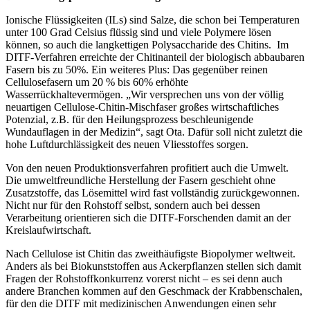
Ionische Flüssigkeiten (ILs) sind Salze, die schon bei Temperaturen
unter 100 Grad Celsius flüssig sind und viele Polymere lösen
können, so auch die langkettigen Polysaccharide des Chitins. Im
DITF-Verfahren erreichte der Chitinanteil der biologisch abbaubaren
Fasern bis zu 50%. Ein weiteres Plus: Das gegenüber reinen
Cellulosefasern um 20 % bis 60% erhöhte
Wasserrückhaltevermögen. „Wir versprechen uns von der völlig
neuartigen Cellulose-Chitin-Mischfaser großes wirtschaftliches
Potenzial, z.B. für den Heilungsprozess beschleunigende
Wundauflagen in der Medizin“, sagt Ota. Dafür soll nicht zuletzt die
hohe Luftdurchlässigkeit des neuen Vliesstoffes sorgen.
Von den neuen Produktionsverfahren profitiert auch die Umwelt.
Die umweltfreundliche Herstellung der Fasern geschieht ohne
Zusatzstoffe, das Lösemittel wird fast vollständig zurückgewonnen.
Nicht nur für den Rohstoff selbst, sondern auch bei dessen
Verarbeitung orientieren sich die DITF-Forschenden damit an der
Kreislaufwirtschaft.
Nach Cellulose ist Chitin das zweithäufigste Biopolymer weltweit.
Anders als bei Biokunststoffen aus Ackerpflanzen stellen sich damit
Fragen der Rohstoffkonkurrenz vorerst nicht – es sei denn auch
andere Branchen kommen auf den Geschmack der Krabbenschalen,
für den die DITF mit medizinischen Anwendungen einen sehr