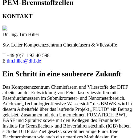
PEM-Brennstoffzellen
KONTAKT
Dr.-Ing. Tim Hiller
Stv. Leiter Kompetenzzentrum Chemiefasern & Vliesstoffe
T +49 (0)711 93 40-598
E
tim.hiller@ditf.de
Ein Schritt in eine sauberere Zukunft
Das Kompetenzzentrum Chemiefasern und Vliesstoffe der DITF
arbeitet an der Entwicklung von Feinstfaservliesstoffen mit
Faserdurchmessern im Submikrometer- und Nanometerbereich.
Auch zur „Technologieoffensive Wasserstoff” des BMWK wird in
diesem Arbeitsfeld über das laufende Projekt „FLUID” ein Beitrag
geleistet. Zusammen mit den Unternehmen FUMATECH BWT,
BASF und Spiraltec sowie mit den Kollegen des Fraunhofer-
Instituts für Grenzflächen- und Bioverfahrenstechnik (IGB) haben
sich die DITF das Ziel gesetzt, sowohl neuartige Fluor-freie
Flachmembranen wie auch ein neuartiges Moduldesign für