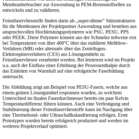
Membranbefeuchter zur Anwendung in PEM-Brennstoffzellen zu
entwickeln und zu validieren.
Feinstfaservliesstoffe finden darin als „super-dünne” Stützstrukturen
für die Membranen der Projektpartner Anwendung und bestehen aus
anspruchsvollen Hochleistungspolymeren wie PSU, PESU, PPS
oder PEEK. Diese Polymere können aus der Schmelze teilweise erst
bei Temperaturen von über 400°C über das etablierte Meltblow-
Verfahren (MB) oder alternativ über das Zentrifugen-
Elektrospinnverfahren (CES) aus Lösungsmitteln zu
Feinstfaservliesen verarbeitet werden. Bei letzterem wird im Projekt
u.a. auch der Einfluss einer Erhöhung der Prozessenthalpie durch
das Einleiten von Warmluft auf eine erfolgreiche Faserbildung
untersucht.
Die Abbildung zeigt am Beispiel von PESU-Fasern, welche aus
einem grünen Lösungsmittel ersponnen wurden, zu welchem
Unterschied im finalen Faserdurchmesser bereits ein paar Kelvin
Temperaturdifferenz führen können. Auch eine Verfestigung und
Stabilisierung dieser Feinstfaservliesstoffe kann im Nachgang über
eine Thermobond- oder Ultraschallkalandrierung erfolgen. Erste
Prototypen wurden bereits erfolgreich produziert und werden im
weiteren Projektverlauf optimiert.