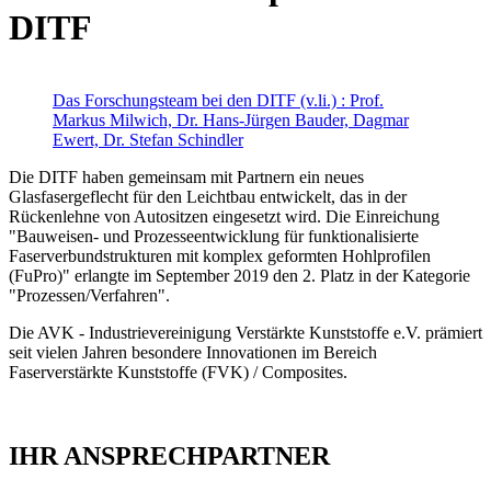
DITF
Das Forschungsteam bei den DITF (v.li.) : Prof.
Markus Milwich, Dr. Hans-Jürgen Bauder, Dagmar
Ewert, Dr. Stefan Schindler
Die DITF haben gemeinsam mit Partnern ein neues
Glasfasergeflecht für den Leichtbau entwickelt, das in der
Rückenlehne von Autositzen eingesetzt wird. Die Einreichung
"Bauweisen- und Prozesseentwicklung für funktionalisierte
Faserverbundstrukturen mit komplex geformten Hohlprofilen
(FuPro)" erlangte im September 2019 den 2. Platz in der Kategorie
"Prozessen/Verfahren".
Die AVK - Industrievereinigung Verstärkte Kunststoffe e.V. prämiert
seit vielen Jahren besondere Innovationen im Bereich
Faserverstärkte Kunststoffe (FVK) / Composites.
IHR ANSPRECHPARTNER